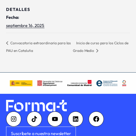
DETALLES
Fecha:
septiembre 16, 2025
Convocatoria extraordinaria para las
Inicio de curso para los Ciclos de
PAU en Cataluña
Grado Medio
I
T
Y
L
F
n
i
o
i
a
s
k
u
n
c
t
t
t
k
e
Suscríbete a nuestra newsletter