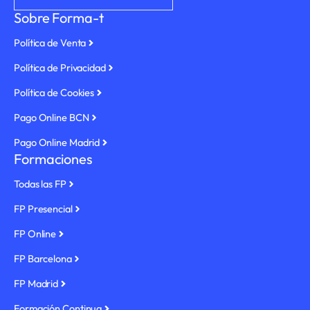
a
o
u
e
b
Sobre Forma-t
g
k
b
d
o
r
e
i
o
Política de Venta
a
n
k
m
Política de Privacidad
Política de Cookies
Pago Online BCN
Pago Online Madrid
Formaciones
Todas las FP
FP Presencial
FP Online
FP Barcelona
FP Madrid
Formación Continua