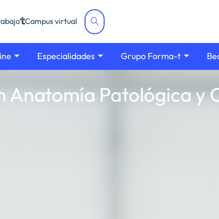
Campus virtual
rabajo
ine
Especialidades
Grupo Forma-t
Be
n Anatomía Patológica y 