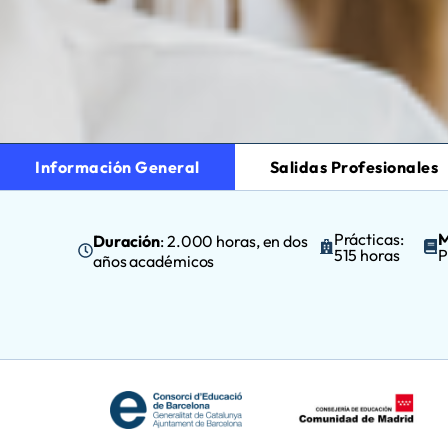
Información General
Salidas Profesionales
Prácticas:
M
Duración
: 2.000 horas, en dos
515 horas
P
años académicos