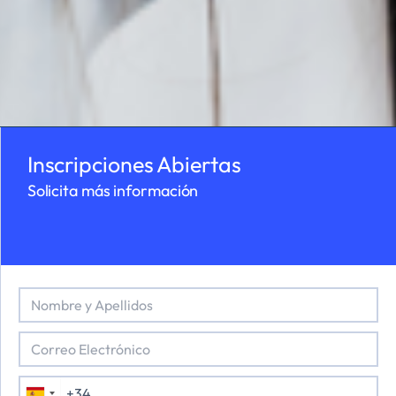
la
Inscripciones Abiertas
Solicita más información
N
o
m
C
b
o
r
r
e
T