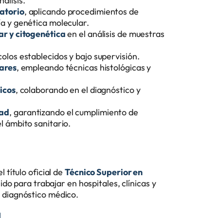
álisis.
ratorio
, aplicando procedimientos de
a y genética molecular.
ar y citogenética
en el análisis de muestras
colos establecidos y bajo supervisión.
lares
, empleando técnicas histológicas y
icos
, colaborando en el diagnóstico y
dad
, garantizando el cumplimiento de
l ámbito sanitario.
l título oficial de
Técnico Superior en
lido para trabajar en hospitales, clínicas y
 y diagnóstico médico.
d